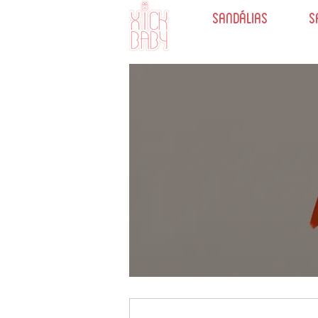
Sandálias
S